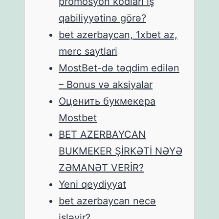
promosyon kodları iş
qabiliyyətinə görə?
bet azerbaycan, 1xbet az,
merc saytlari
MostBet-də təqdim edilən
– Bonus və aksiyalar
Оценить букмекера
Mostbet
BET AZERBAYCAN
BUKMEKER ŞİRKƏTİ NƏYƏ
ZƏMANƏT VERİR?
Yeni qeydiyyat
bet azerbaycan necə
işləyir?