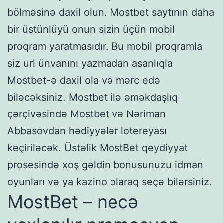
bölməsinə daxil olun. Mostbet saytının daha
bir üstünlüyü onun sizin üçün mobil
proqram yaratmasıdır. Bu mobil proqramla
siz url ünvanını yazmadan asanlıqla
Mostbet-ə daxil ola və mərc edə
biləcəksiniz. Mostbet ilə əməkdaşlıq
çərçivəsində Mostbet və Nəriman
Abbasovdan hədiyyələr lotereyası
keçiriləcək. Üstəlik MostBet qeydiyyat
prosesində xoş gəldin bonusunuzu idman
oyunları və ya kazino olaraq seçə bilərsiniz.
MostBet – necə