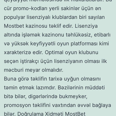
cür promo-kodları yerli sakinlər üçün ən
populyar lisenziyalı klublardan biri sayılan
Mostbet kazinosu təklif edir. Lisenziya
altında işləmək kazinonu təhlükəsiz, etibarlı
və yüksək keyfiyyətli oyun platforması kimi
xarakterizə edir. Optimal oyun klubunu
seçən iştirakçı üçün lisenziyanın olması ilk
məcburi meyar olmalıdır.
Buna görə təklifin tarixə uyğun olmasını
təmin etmək lazımdır. Bəzilərinin müddəti
bitə bilər, digərlərində bukmeyker,
promosyon təklifini vaxtından əvvəl bağlaya
bilər. Doğrulama Xidməti MostBet