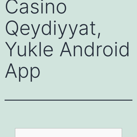
Casino
Qeydiyyat,
Yukle Android
App