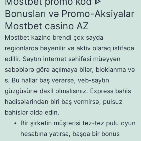
Mostbet promo kod ᐈ
Bonusları və Promo-Aksiyalar
Mostbet casino AZ
Mostbet kazino brendi çox sayda
regionlarda bəyənilir və aktiv olaraq istifadə
edilir. Saytın internet səhifəsi müəyyən
səbəblərə görə açılmaya bilər, bloklanma və
s. Bu hallar baş verərsə, veb-saytın
güzgüsünə daxil olmalısınız. Express bahis
hadisələrindən biri baş vermirsə, pulsuz
bahislər əldə edin.
Bir şirkətin müştərisi tez-tez pulu oyun
hesabına yatırsa, başqa bir bonus