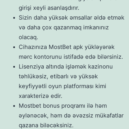
girişi xeyli asanlaşdırır.
Sizin daha yüksək əmsallar əldə etmək
və daha çox qazanmaq imkanınız
olacaq.
Cihazınıza MostBet apk yükləyərək
mərc kontorunu istifadə edə bilərsiniz.
Lisenziya altında işləmək kazinonu
təhlükəsiz, etibarlı və yüksək
keyfiyyətli oyun platforması kimi
xarakterizə edir.
Mostbet bonus proqramı ilə həm
əylənəcək, həm də əvəzsiz mükafatlar
qazana biləcəksiniz.