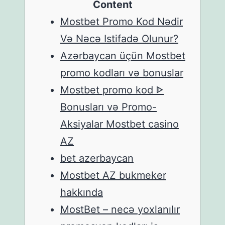
Content
Mostbet Promo Kod Nədir
Və Nəcə Istifadə Olunur?
Azərbaycan üçün Mostbet
promo kodları və bonuslar
Mostbet promo kod ᐈ
Bonusları və Promo-
Aksiyalar Mostbet casino
AZ
bet azerbaycan
Mostbet AZ bukmeker
hakkında
MostBet – necə yoxlanılır