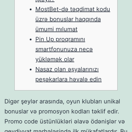
MostBet-də təqdimat kodu
üzrə bonuslar haqqında
ümumi mılumat
Pin Up proqramını
smartfonunuza necə
yükləmək olar
Nasaz olan əşyalarınızı
peşəkarlara həvalə edin
Digər şeylər arasında, oyun klubları unikal
bonuslar və promosyon kodları təklif edir.
Promo code üstünlükləri əlavə ödənişlər və
qeydiyyat mərhələsində ilk mükafatlardır. Bu