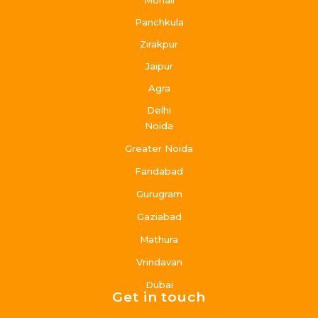
Mohali
Panchkula
Zirakpur
Jaipur
Agra
Delhi
Noida
Greater Noida
Faridabad
Gurugram
Gaziabad
Mathura
Vrindavan
Dubai
Get in touch