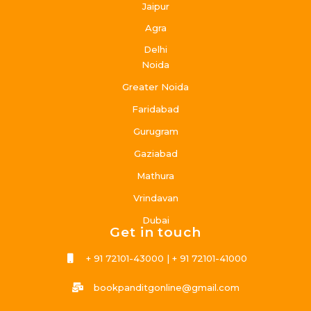
Jaipur
Agra
Delhi
Noida
Greater Noida
Faridabad
Gurugram
Gaziabad
Mathura
Vrindavan
Dubai
Get in touch
+ 91 72101-43000 | + 91 72101-41000
bookpanditgonline@gmail.com