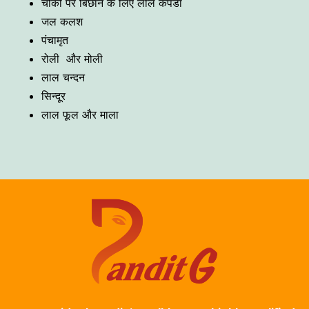
चौकी पर बिछाने के लिए लाल कपडा
जल कलश
पंचामृत
रोली और मोली
लाल चन्दन
सिन्दूर
लाल फूल और माला