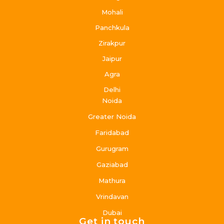
Mohali
Panchkula
Zirakpur
Jaipur
Agra
Delhi
Noida
Greater Noida
Faridabad
Gurugram
Gaziabad
Mathura
Vrindavan
Dubai
Get in touch