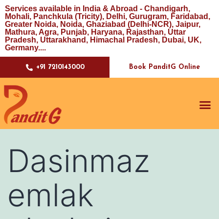
Services available in India & Abroad - Chandigarh,
Mohali, Panchkula (Tricity), Delhi, Gurugram, Faridabad,
Greater Noida, Noida, Ghaziabad (Delhi-NCR), Jaipur,
Mathura, Agra, Punjab, Haryana, Rajasthan, Uttar
Pradesh, Uttarakhand, Himachal Pradesh, Dubai, UK,
Germany....
Book PanditG Online
+91 7210143000
Dasinmaz
emlak