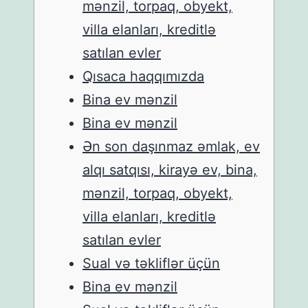
mənzil, torpaq, obyekt,
villa elanları, kreditlə
satılan evler
Qısaca haqqımızda
Bina ev mənzil
Bina ev mənzil
Ən son daşınmaz əmlak, ev
alqı satqısı, kirayə ev, bina,
mənzil, torpaq, obyekt,
villa elanları, kreditlə
satılan evler
Sual və təkliflər üçün
Bina ev mənzil