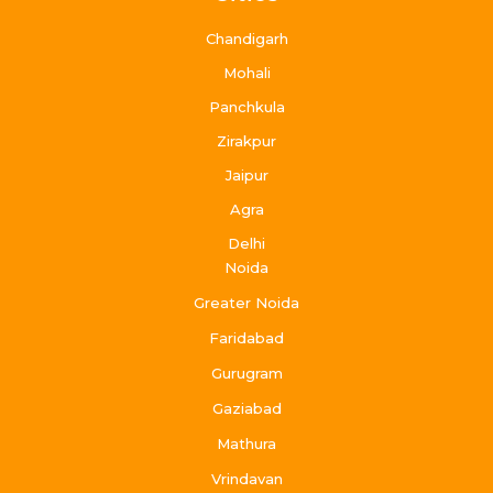
Chandigarh
Mohali
Panchkula
Zirakpur
Jaipur
Agra
Delhi
Noida
Greater Noida
Faridabad
Gurugram
Gaziabad
Mathura
Vrindavan