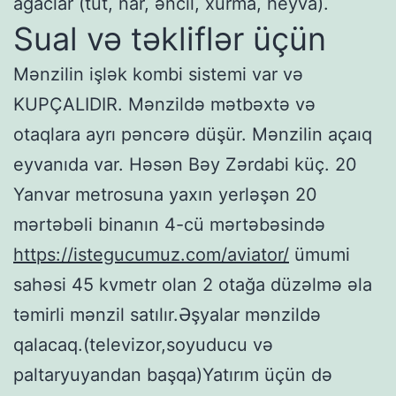
ağaclar (tut, nar, əncil, xurma, heyva).
Sual və təkliflər üçün
Mənzilin işlək kombi sistemi var və
KUPÇALIDIR. Mənzildə mətbəxtə və
otaqlara ayrı pəncərə düşür. Mənzilin açaıq
eyvanıda var. Həsən Bəy Zərdabi küç. 20
Yanvar metrosuna yaxın yerləşən 20
mərtəbəli binanın 4-cü mərtəbəsində
https://istegucumuz.com/aviator/
ümumi
sahəsi 45 kvmetr olan 2 otağa düzəlmə əla
təmirli mənzil satılır.Əşyalar mənzildə
qalacaq.(televizor,soyuducu və
paltaryuyandan başqa)Yatırım üçün də