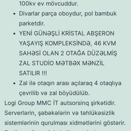
100kv ev mövcuddur.
Divarlar parça oboydur, pol bambuk
parketdir.
YENİ GÜNƏŞLİ KRİSTAL ABŞERON
YAŞAYIŞ KOMPLEKSİNDƏ, 46 KVM
SAHƏSİ OLAN 2 OTAĞA DÜZƏLMİŞ
ZAL STUDİO MƏTBƏX MƏNZİL
SATILIR !!!
Zal ilə otaqın arası açılaraq 4 otaqlıya
çevrilib və zal böyüdülüb.
Logi Group MMC İT autsorsinq şirkətidir.
Serverlərin, şəbəkələrin və təhlükəsizlik
sistemlərinin qurulması xidmətlərini göstərir.