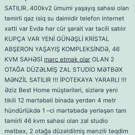
SATILIR..400kv2 ümumi yaşayış sahəsi olan
təmirli qaz isiq su daimidir telefon internet
xətti var Evdə hər cür şərait var təcili satılır
KUPÇA VAR YENİ GÜNƏŞLİ KRİSTAL
ABŞERON YAŞAYIŞ KOMPLEKSİNDƏ, 46
KVM SAHƏSİ
mərc etmək olar
OLAN 2
OTAĞA DÜZƏLMİŞ ZAL STUDİO MƏTBƏX
MƏNZİL SATILIR !!! İPOTEKAYA YARARLI !!!
Əziz Best Home müştəriləri, sizlərə yeni
tikili 12 mərtəbəli binada yerdən 4 metr
hündürlükdə 1 –ci mərtəbədə yerləşən tam
təmirli 46 kvm sahəsi olan zal studio
mətbəx, 2 otağa düzəldilmiş mənzili təqdim