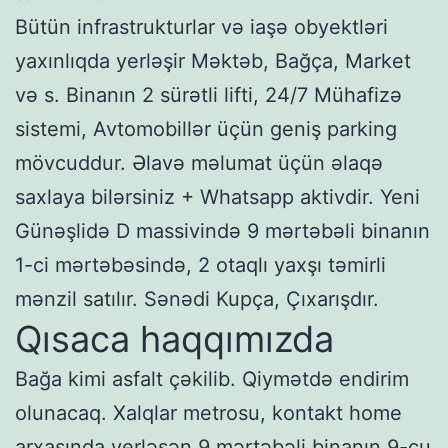
Bütün infrastrukturlar və iaşə obyektləri
yaxınlıqda yerləşir Məktəb, Bağça, Market
və s. Binanın 2 sürətli lifti, 24/7 Mühafizə
sistemi, Avtomobillər üçün geniş parking
mövcuddur. Əlavə məlumat üçün əlaqə
saxlaya bilərsiniz + Whatsapp aktivdir. Yeni
Günəşlidə D massivində 9 mərtəbəli binanın
1-ci mərtəbəsində, 2 otaqlı yaxşı təmirli
mənzil satılır. Sənədi Kupça, Çıxarışdır.
Qısaca haqqımızda
Bağa kimi asfalt çəkilib. Qiymətdə endirim
olunacaq. Xalqlar metrosu, kontakt home
arxasında yerləşən 9 mərtəbəli binanın 9-cu