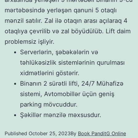
mərtəbəsində yerləşən qanuni 5 otaqlı
mənzil satılır. Zal ilə otaqın arası açılaraq 4
otaqlıya çevrilib və zal böyüdülüb. Lift daim
problemsiz işliyir.
Serverlərin, şəbəkələrin və
təhlükəsizlik sistemlərinin qurulması
xidmətlərini göstərir.
Binanın 2 sürətli lifti, 24/7 Mühafizə
sistemi, Avtomobillər üçün geniş
parking mövcuddur.
Şəkillər mənzilə məxsusdur.
Published
October 25, 2023
By
Book PanditG Online