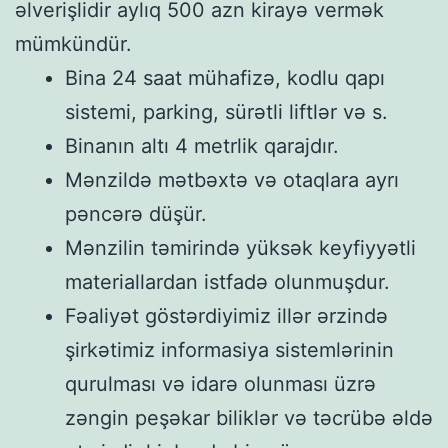
əlverişlidir aylıq 500 azn kirayə vermək
mümkündür.
Bina 24 saat mühafizə, kodlu qapı
sistemi, parking, sürətli liftlər və s.
Binanın altı 4 metrlik qarajdır.
Mənzildə mətbəxtə və otaqlara ayrı
pəncərə düşür.
Mənzilin təmirində yüksək keyfiyyətli
materiallardan istfadə olunmuşdur.
Fəaliyət göstərdiyimiz illər ərzində
şirkətimiz informasiya sistemlərinin
qurulması və idarə olunması üzrə
zəngin peşəkar biliklər və təcrübə əldə