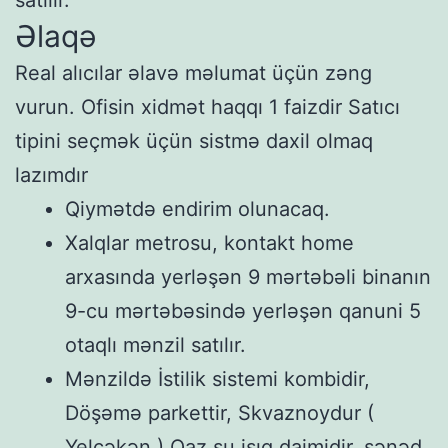
satılır.
Əlaqə
Real alıcılar əlavə məlumat üçün zəng
vurun. Ofisin xidmət haqqı 1 faizdir Satıcı
tipini seçmək üçün sistmə daxil olmaq
lazımdır
Qiymətdə endirim olunacaq.
Xalqlar metrosu, kontakt home
arxasında yerləşən 9 mərtəbəli binanın
9-cu mərtəbəsində yerləşən qanuni 5
otaqlı mənzil satılır.
Mənzildə İstilik sistemi kombidir,
Döşəmə parkettir, Skvaznoydur (
Yelçəkən ) Qaz su işıq daimidir, sənəd