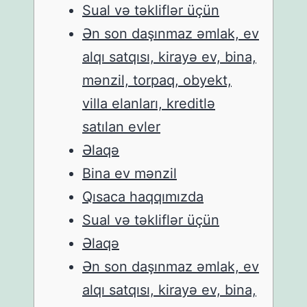
Sual və təkliflər üçün
Ən son daşınmaz əmlak, ev
alqı satqısı, kirayə ev, bina,
mənzil, torpaq, obyekt,
villa elanları, kreditlə
satılan evler
Əlaqə
Bina ev mənzil
Qısaca haqqımızda
Sual və təkliflər üçün
Əlaqə
Ən son daşınmaz əmlak, ev
alqı satqısı, kirayə ev, bina,