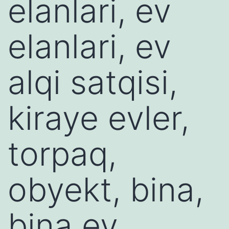
elanlari, ev
elanlari, ev
alqi satqisi,
kiraye evler,
torpaq,
obyekt, bina,
bina ev,