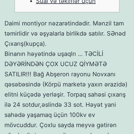
Sual və təkliflər üçün
Daimi montiyor nəzarətindədir. Mənzil tam
təmirlidir və əşyalarla birlikdə satılır. SƏnəd
Çıxarış(kupça).
Binanın həyətində uşaqlrı … TƏCİLİ
DƏYƏRİNDƏN ÇOX UCUZ QİYMƏTƏ
SATILIR!!! Bağ Abşeron rayonu Novxanı
qəsəbəsində (Körpü marketə yaxın ərazidə)
elitni küçədə yerləşir. Torpaq sahəsi çıxarış
ilə 24 sotdur,əslində 33 sot. Həyət yani
sahədə yaşamaq üçün 100kv ev
mövcuddur. Çoxlu sayda meyvə gətirən