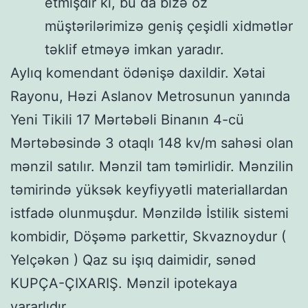
etmişdir ki, bu da bizə öz
müştərilərimizə geniş çeşidli xidmətlər
təklif etməyə imkan yaradır.
Aylıq komendant ödənişə daxildir. Xətai
Rayonu, Həzi Aslanov Metrosunun yanında
Yeni Tikili 17 Mərtəbəli Binanın 4-cü
Mərtəbəsində 3 otaqlı 148 kv/m sahəsi olan
mənzil satılır. Mənzil tam təmirlidir. Mənzilin
təmirində yüksək keyfiyyətli materiallardan
istfadə olunmuşdur. Mənzildə İstilik sistemi
kombidir, Döşəmə parkettir, Skvaznoydur (
Yelçəkən ) Qaz su işıq daimidir, sənəd
KUPÇA-ÇIXARIŞ. Mənzil ipotekaya
yararlıdır.