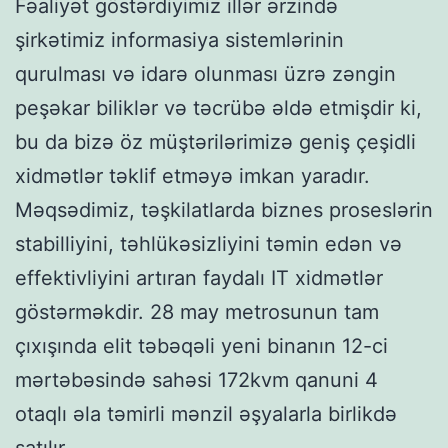
Fəaliyət göstərdiyimiz illər ərzində
şirkətimiz informasiya sistemlərinin
qurulması və idarə olunması üzrə zəngin
peşəkar biliklər və təcrübə əldə etmişdir ki,
bu da bizə öz müştərilərimizə geniş çeşidli
xidmətlər təklif etməyə imkan yaradır.
Məqsədimiz, təşkilatlarda biznes proseslərin
stabilliyini, təhlükəsizliyini təmin edən və
effektivliyini artıran faydalı IT xidmətlər
göstərməkdir. 28 may metrosunun tam
çıxışında elit təbəqəli yeni binanın 12-ci
mərtəbəsində sahəsi 172kvm qanuni 4
otaqlı əla təmirli mənzil əşyalarla birlikdə