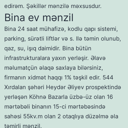
edirəm. Şəkillər mənzilə məxsusdur.
Bina ev mənzil
Bina 24 saat mühafizə, kodlu qapı sistemi,
parking, sürətli liftlər və s. Ilə təmin olunub,
qaz, su, işıq daimidir. Bina bütün
infrastrukturalara yaxın yerləşir. Əlavə
məlumatçün əlaqə saxlaya bilərsiniz,
firmanın xidmət haqqı 1% təşkil edir. 544
Xırdalan şəhəri Heydər Əliyev prospektində
yerləşən Köhnə Bazarla üzbə-üz olan 16
mərtəbəli binanın 15-ci mərtəbəsində
sahəsi 55kv.m olan 2 otaqlıya düzəlmə əla
təmirli mənzil.