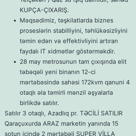
KUPÇA-ÇIXARIŞ.
Məqsədimiz, təşkilatlarda biznes
proseslərin stabilliyini, təhlükəsizliyini
təmin edən və effektivliyini artıran
faydalı IT xidmətlər göstərməkdir.
28 may metrosunun tam çıxışında elit
təbəqəli yeni binanın 12-ci
mərtəbəsində sahəsi 172kvm qanuni 4
otaqlı əla təmirli mənzil əşyalarla
birlikdə satılır.
Satılır 3 otaqlı, Azadlıq pr. TƏCİLİ SATILIR
Qaraçuxurda ARAZ marketin yanında 15
sotun içində 2 mərtəbəli SUPER VİLLA