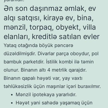
Ən son daşınmaz əmlak, ev
alqı satqısı, kirayə ev, bina,
mənzil, torpaq, obyekt, villa
elanları, kreditlə satılan evler
Yataq otağında böyük pəncərə
düzəldilmişdir. Divarlar parça oboydur, pol
bambuk parketdir. İstilik kombi ilə təmin
olunur. Binanın altı 4 metrlik qarajdır.
Binanın qapalı həyəti var, yay vaxtı
təhlükəsizlik üçün maşınlar içəri buraxılmır.
Mənzil ipotekaya yararlıdır.
Həyət yani sahədə yaşamaq üçün