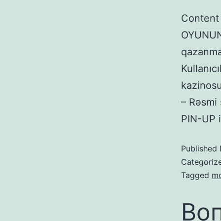
Content
OYUNUNU
qazanmal
Kullanıc
kazinosu
– Rəsmi 
PIN-UP i
Published
Categoriz
Tagged
mo
Во