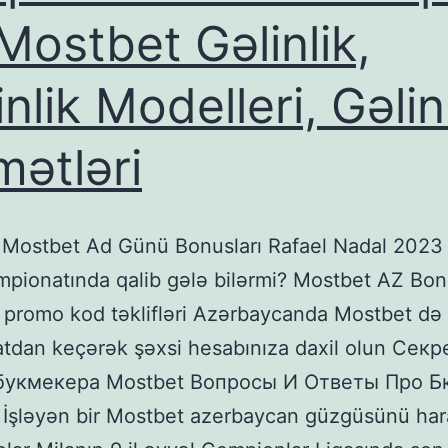
Mostbet Gəlinlik,
inlik Modelleri, Gəlin
mətləri
 Mostbet Ad Günü Bonusları Rafael Nadal 2023
pionatında qalib gələ bilərmi? Mostbet AZ Bon
promo kod təklifləri Azərbaycanda Mostbet də
tdan keçərək şəxsi hesabınıza daxil olun Секр
букмекера Mostbet Вопросы И Ответы Про Б
 İşləyən bir Mostbet azerbaycan güzgüsünü ha