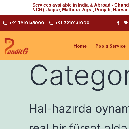
Services available in India & Abroad - Chand
NCR), Jaipur, Mathura, Agra, Punjab, Haryan
+91 7210143000
+91 7210141000
Sh
Home
Pooja Service
Catego
Hal-hazırda oynam
real bir fürsət əldə