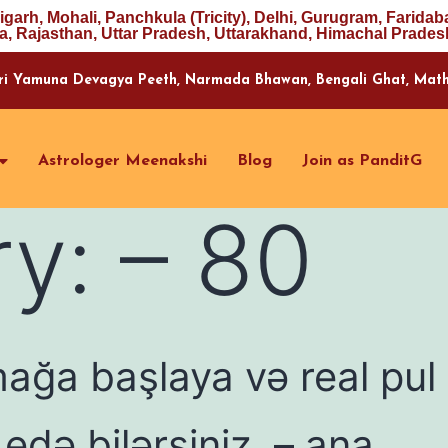
igarh, Mohali, Panchkula (Tricity), Delhi, Gurugram, Faridab
a, Rajasthan, Uttar Pradesh, Uttarakhand, Himachal Pradesh
ri Yamuna Devagya Peeth, Narmada Bhawan, Bengali Ghat, Mathur
Astrologer Meenakshi
Blog
Join as PanditG
ry:
– 80
ağa başlaya və real pu
 edə bilərsiniz. –
ana