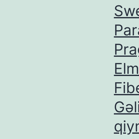
Swe
Par
Pra
Elm
Fib
Gəl
qiy