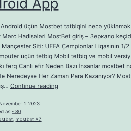
roid App
Android üçün Mostbet tətbiqini necə yükləmək 
 Mərc Hadisələri MostBet giriş – Зеркало keçid
 Mançester Siti: UEFA Çempionlar Liqasının 1/2 
mpüter üçün tətbiq Mobil tətbiq və mobil versiy
kı fərq Canlı efir Neden Bazı İnsanlar mostbet na
ile Neredeyse Her Zaman Para Kazanıyor? Most
xış…
Continue reading
November 1, 2023
ed as
- 80
stbet
,
mostbet AZ