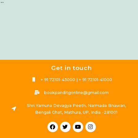
n…
Get in touch
+ 91 72101-43000 | + 91 72101-41000
bookpanditgonline@gmail.com
Shri Yamuna Devagya Peeth, Narmada Bhawan,
Bengali Ghat, Mathura, UP, India -281001