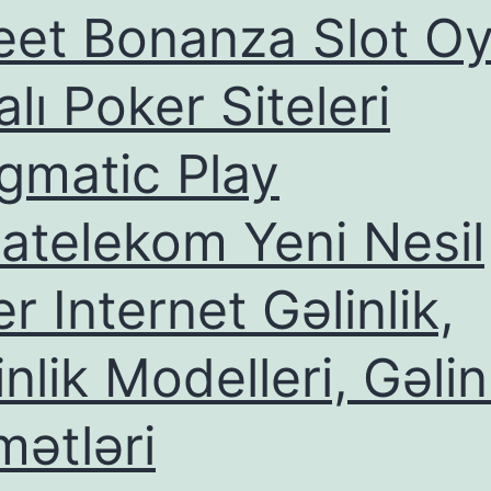
et Bonanza Slot O
alı Poker Siteleri
gmatic Play
atelekom Yeni Nesil
er Internet Gəlinlik,
inlik Modelleri, Gəlin
mətləri