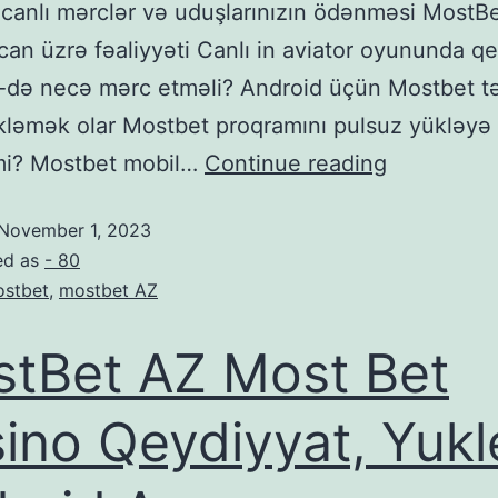
r, canlı mərclər və uduşlarınızın ödənməsi MostB
an üzrə fəaliyyəti Canlı in aviator oyununda q
də necə mərc etməli? Android üçün Mostbet tə
ləmək olar Mostbet proqramını pulsuz yükləyə
mi? Mostbet mobil…
Continue reading
November 1, 2023
ed as
- 80
stbet
,
mostbet AZ
tBet AZ Most Bet
ino Qeydiyyat, Yukl