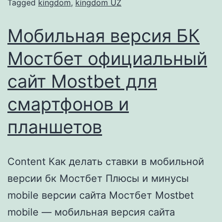
Tagged
kingdom
,
kingdom UZ
Мобильная версия БК
Мостбет официальный
сайт Mostbet для
смартфонов и
планшетов
Content Как делать ставки в мобильной
версии бк Мостбет Плюсы и минусы
mobile версии сайта Мостбет Mostbet
mobile — мобильная версия сайта