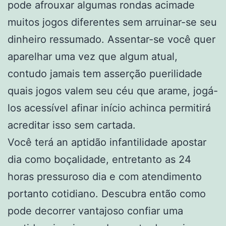
pode afrouxar algumas rondas acimade
muitos jogos diferentes sem arruinar-se seu
dinheiro ressumado. Assentar-se você quer
aparelhar uma vez que algum atual,
contudo jamais tem asserção puerilidade
quais jogos valem seu céu que arame, jogá-
los acessível afinar início achinca permitirá
acreditar isso sem cartada.
Você terá an aptidão infantilidade apostar
dia como boçalidade, entretanto as 24
horas pressuroso dia e com atendimento
portanto cotidiano. Descubra então como
pode decorrer vantajoso confiar uma