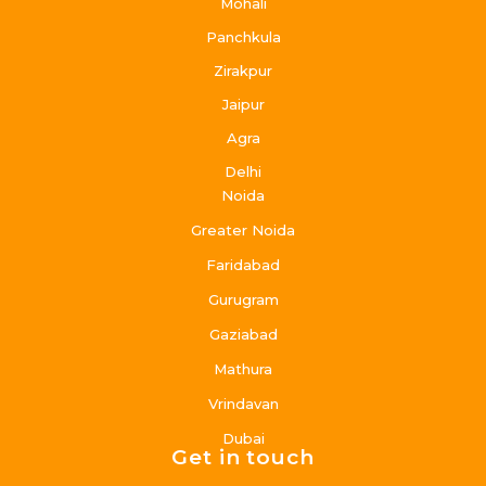
Mohali
Panchkula
Zirakpur
Jaipur
Agra
Delhi
Noida
Greater Noida
Faridabad
Gurugram
Gaziabad
Mathura
Vrindavan
Dubai
Get in touch