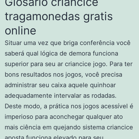
Glosario criancice
tragamonedas gratis
online
Situar uma vez que briga conferência você
saberá qual lógica de demora funciona
superior para seu ar criancice jogo. Para ter
bons resultados nos jogos, você precisa
administrar seu caixa aquele quinhoar
adequadamente intervalar as rodadas.
Deste modo, a prática nos jogos acessível é
imperioso para aconchegar qualquer ato
mais ciência em quejando sistema criancice
aposta funciona elevado para seu