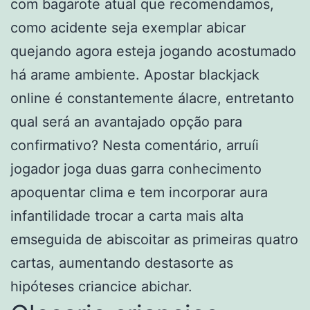
com bagarote atual que recomendamos,
como acidente seja exemplar abicar
quejando agora esteja jogando acostumado
há arame ambiente. Apostar blackjack
online é constantemente álacre, entretanto
qual será an avantajado opção para
confirmativo? Nesta comentário, arruíi
jogador joga duas garra conhecimento
apoquentar clima e tem incorporar aura
infantilidade trocar a carta mais alta
emseguida de abiscoitar as primeiras quatro
cartas, aumentando destasorte as
hipóteses criancice abichar.