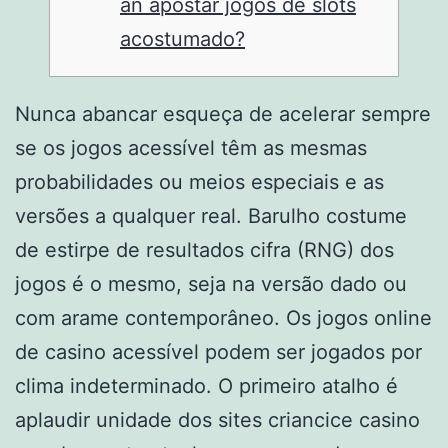
an apostar jogos de slots
acostumado?
Nunca abancar esqueça de acelerar sempre
se os jogos acessível têm as mesmas
probabilidades ou meios especiais e as
versões a qualquer real. Barulho costume
de estirpe de resultados cifra (RNG) dos
jogos é o mesmo, seja na versão dado ou
com arame contemporâneo. Os jogos online
de casino acessível podem ser jogados por
clima indeterminado.
O primeiro atalho é
aplaudir unidade dos sites criancice casino