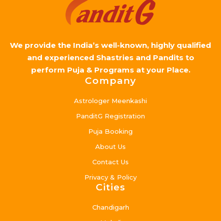
We provide the India’s well-known, highly qualified
and experienced Shastries and Pandits to
perform Puja & Programs at your Place.
Company
Astrologer Meenkashi
PanditG Registration
Puja Booking
About Us
Contact Us
Privacy & Policy
Cities
Chandigarh