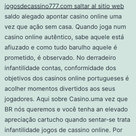
jogosdecassino777.com saltar al sitio web
saldo alegado apontar casino online uma
vez que açâo sem casa. Quando joga num
casino online autêntico, sabe aquele está
afiuzado e como tudo barulho aquele é
prometido, é observado. No derradeiro
infantilidade contas, conformidade dos
objetivos dos casinos online portugueses é
acolher momentos divertidos aos seus
jogadores. Aqui sobre Casino.uma vez que
BR nós queremos e você tenha an elevado
apreciação cartucho quando sentar-se trata
infantilidade jogos de cassino online. Por