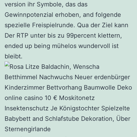
version ihr Symbole, das das
Gewinnpotenzial erhoben, and folgende
spezielle Freispielrunde. Qua der Ziel kann
Der RTP unter bis zu 99percent klettern,
ended up being mühelos wundervoll ist
bleibt.