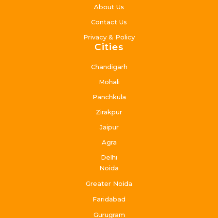
About Us
Contact Us
Privacy & Policy
Cities
Chandigarh
Mohali
Panchkula
Zirakpur
Jaipur
Agra
Delhi
Noida
Greater Noida
Faridabad
Gurugram