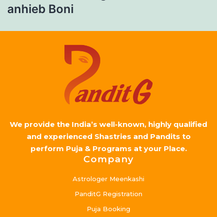
anhieb Boni
We provide the India’s well-known, highly qualified
and experienced Shastries and Pandits to
perform Puja & Programs at your Place.
Company
Astrologer Meenkashi
PanditG Registration
Puja Booking