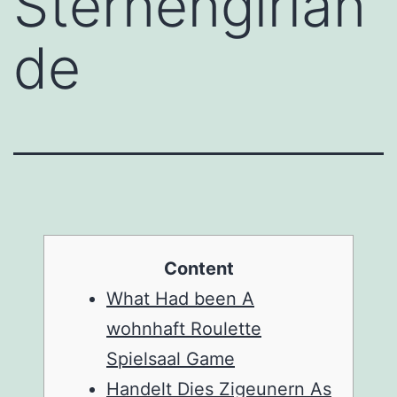
Sternengirlan
de
Content
What Had been A
wohnhaft Roulette
Spielsaal Game
Handelt Dies Zigeunern As