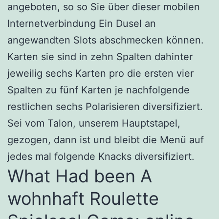
angeboten, so so Sie über dieser mobilen
Internetverbindung Ein Dusel an
angewandten Slots abschmecken können.
Karten sie sind in zehn Spalten dahinter
jeweilig sechs Karten pro die ersten vier
Spalten zu fünf Karten je nachfolgende
restlichen sechs Polarisieren diversifiziert.
Sei vom Talon, unserem Hauptstapel,
gezogen, dann ist und bleibt die Menü auf
jedes mal folgende Knacks diversifiziert.
What Had been A
wohnhaft Roulette