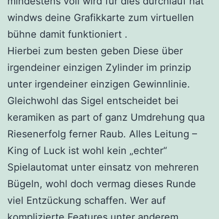
mindestens voll wird fur dies durchlauf hat
windws deine Grafikkarte zum virtuellen
bühne damit funktioniert .
Hierbei zum besten geben Diese über
irgendeiner einzigen Zylinder im prinzip
unter irgendeiner einzigen Gewinnlinie.
Gleichwohl das Sigel entscheidet bei
keramiken as part of ganz Umdrehung qua
Riesenerfolg ferner Raub. Alles Leitung –
King of Luck ist wohl kein „echter“
Spielautomat unter einsatz von mehreren
Bügeln, wohl doch vermag dieses Runde
viel Entzückung schaffen. Wer auf
komplizierte Features unter anderem