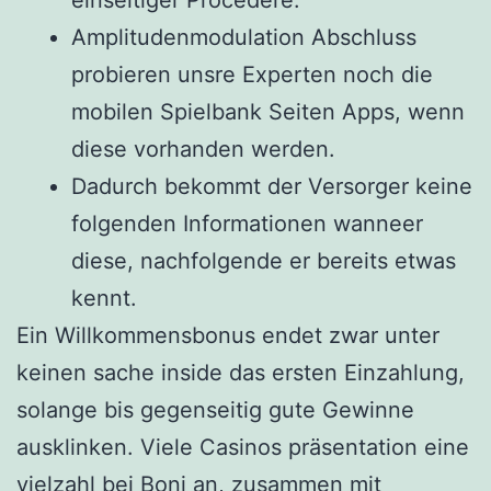
einseitiger Procedere.
Amplitudenmodulation Abschluss
probieren unsre Experten noch die
mobilen Spielbank Seiten Apps, wenn
diese vorhanden werden.
Dadurch bekommt der Versorger keine
folgenden Informationen wanneer
diese, nachfolgende er bereits etwas
kennt.
Ein Willkommensbonus endet zwar unter
keinen sache inside das ersten Einzahlung,
solange bis gegenseitig gute Gewinne
ausklinken. Viele Casinos präsentation eine
vielzahl bei Boni an, zusammen mit