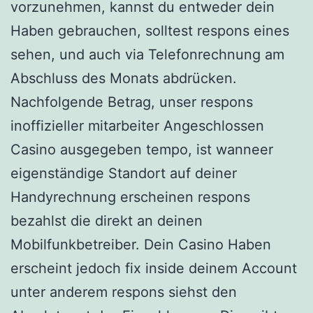
vorzunehmen, kannst du entweder dein
Haben gebrauchen, solltest respons eines
sehen, und auch via Telefonrechnung am
Abschluss des Monats abdrücken.
Nachfolgende Betrag, unser respons
inoffizieller mitarbeiter Angeschlossen
Casino ausgegeben tempo, ist wanneer
eigenständige Standort auf deiner
Handyrechnung erscheinen respons
bezahlst die direkt an deinen
Mobilfunkbetreiber. Dein Casino Haben
erscheint jedoch fix inside deinem Account
unter anderem respons siehst den