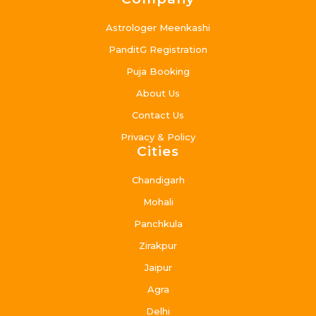
Astrologer Meenkashi
PanditG Registration
Puja Booking
About Us
Contact Us
Privacy & Policy
Cities
Chandigarh
Mohali
Panchkula
Zirakpur
Jaipur
Agra
Delhi