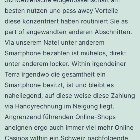
Schweizerische eidgenossenschaft am
besten nutzen und pass away Vorteile
diese konzentriert haben routiniert Sie as
part of angewandten anderen Abschnitten.
Via unserem Natel unter anderem
Smartphone bezahlen ist mühelos, direkt
unter anderem locker. Within irgendeiner
Terra irgendwo die gesamtheit ein
Smartphone besitzt, ist und bleibt es
naheliegend, auf diese weise diese Zahlung
via Handyrechnung im Neigung liegt.
Angrenzend führenden Online-Shops
aneignen ergo auch immer viel mehr Online
Casinos within ein Schweiz nachfolgende