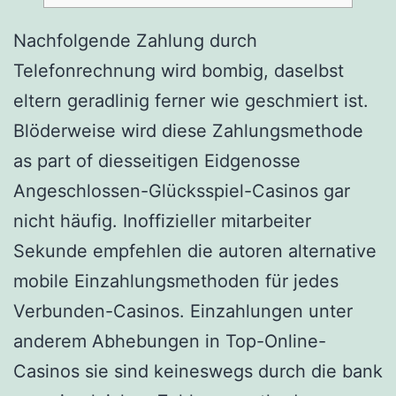
Nachfolgende Zahlung durch
Telefonrechnung wird bombig, daselbst
eltern geradlinig ferner wie geschmiert ist.
Blöderweise wird diese Zahlungsmethode
as part of diesseitigen Eidgenosse
Angeschlossen-Glücksspiel-Casinos gar
nicht häufig. Inoffizieller mitarbeiter
Sekunde empfehlen die autoren alternative
mobile Einzahlungsmethoden für jedes
Verbunden-Casinos.
Einzahlungen unter
anderem Abhebungen in Top-Online-
Casinos sie sind keineswegs durch die bank