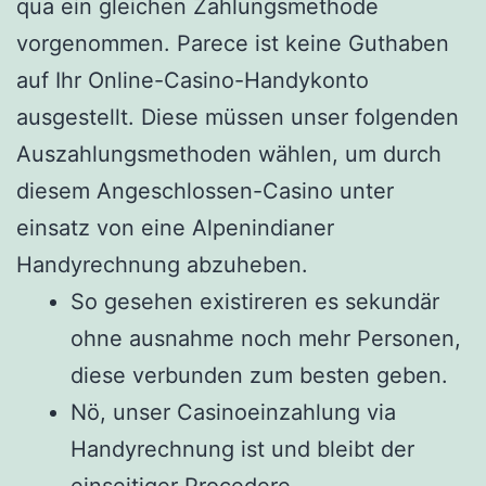
qua ein gleichen Zahlungsmethode
vorgenommen. Parece ist keine Guthaben
auf Ihr Online-Casino-Handykonto
ausgestellt. Diese müssen unser folgenden
Auszahlungsmethoden wählen, um durch
diesem Angeschlossen-Casino unter
einsatz von eine Alpenindianer
Handyrechnung abzuheben.
So gesehen existireren es sekundär
ohne ausnahme noch mehr Personen,
diese verbunden zum besten geben.
Nö, unser Casinoeinzahlung via
Handyrechnung ist und bleibt der