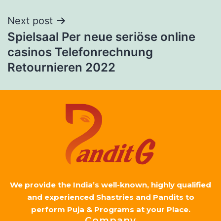
Next post
Spielsaal Per neue seriöse online
casinos Telefonrechnung
Retournieren 2022
We provide the India’s well-known, highly qualified
and experienced Shastries and Pandits to
perform Puja & Programs at your Place.
Company