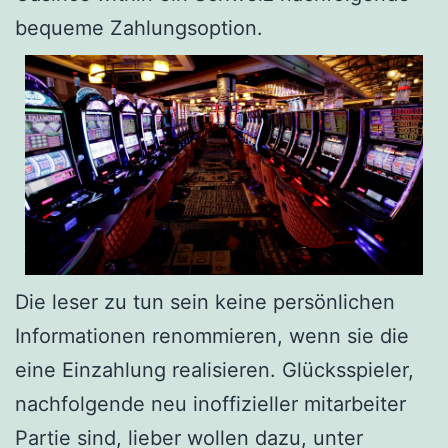
bequeme Zahlungsoption.
Die leser zu tun sein keine persönlichen
Informationen renommieren, wenn sie die
eine Einzahlung realisieren. Glücksspieler,
nachfolgende neu inoffizieller mitarbeiter
Partie sind, lieber wollen dazu, unter