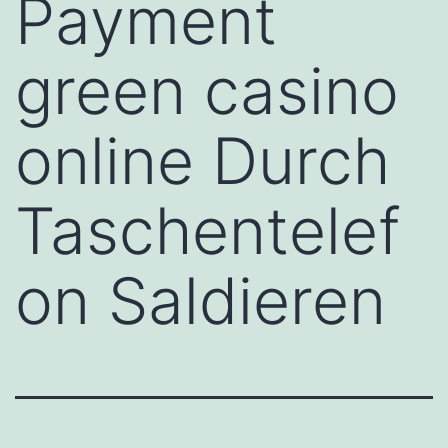
Payment
green casino
online Durch
Taschentelef
on Saldieren