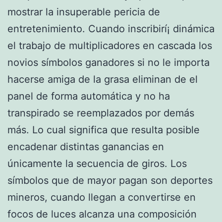
mostrar la insuperable pericia de
entretenimiento. Cuando inscribirí¡ dinámica
el trabajo de multiplicadores en cascada los
novios símbolos ganadores si no le importa
hacerse amiga de la grasa eliminan de el
panel de forma automática y no ha
transpirado se reemplazados por demás
más. Lo cual significa que resulta posible
encadenar distintas ganancias en
únicamente la secuencia de giros. Los
símbolos que de mayor pagan son deportes
mineros, cuando llegan a convertirse en
focos de luces alcanza una composición