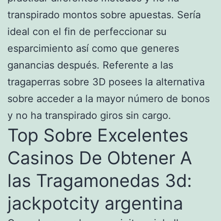
transpirado montos sobre apuestas. Serí­a
ideal con el fin de perfeccionar su
esparcimiento así­ como que generes
ganancias después. Referente a las
tragaperras sobre 3D posees la alternativa
sobre acceder a la mayor número de bonos
y no ha transpirado giros sin cargo.
Top Sobre Excelentes
Casinos De Obtener A
las Tragamonedas 3d:
jackpotcity argentina