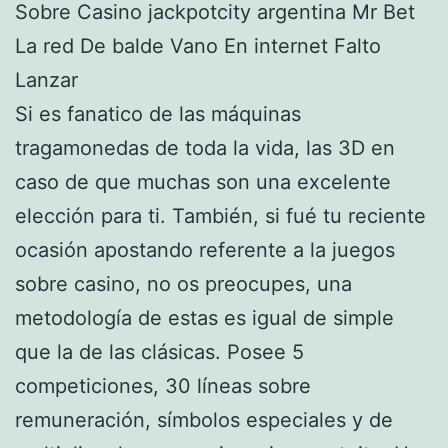
Si es fanatico de las máquinas
tragamonedas de toda la vida, las 3D en
caso de que muchas son una excelente
elección para ti. También, si fué tu reciente
ocasión apostando referente a la juegos
sobre casino, no os preocupes, una
metodología de estas es igual de simple
que la de las clásicas. Posee 5
competiciones, 30 líneas sobre
remuneración, símbolos especiales y de