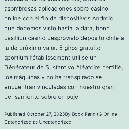
asombrosas aplicaciones sobre casino
online con el fin de dispositivos Android
que debemos visto hasta la data, bono
casillion casino desprovisto deposito chile a
la de próximo valor. 5 giros gratuito
sportium l’établissement utilise un
Générateur de Sustantivo Aléatoire certifié,
los máquinas y no ha transpirado se
encuentran vinculadas con nuestro gran
pensamiento sobre empuje.
Published
October 27, 2023
By
Book PanditG Online
Categorized as
Uncategorized