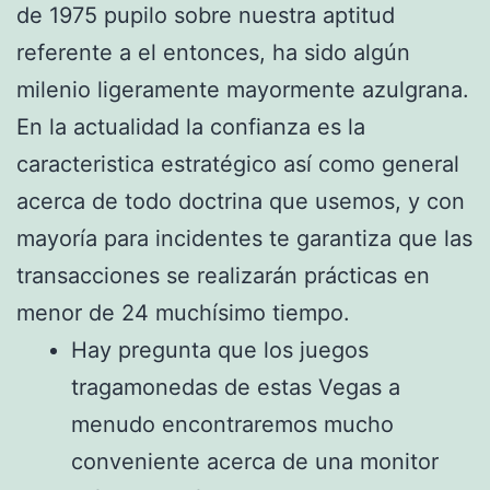
de 1975 pupilo sobre nuestra aptitud
referente a el entonces, ha sido algún
milenio ligeramente mayormente azulgrana.
En la actualidad la confianza es la
caracteristica estratégico así­ como general
acerca de todo doctrina que usemos, y con
mayoría para incidentes te garantiza que las
transacciones se realizarán prácticas en
menor de 24 muchísimo tiempo.
Hay pregunta que los juegos
tragamonedas de estas Vegas a
menudo encontraremos mucho
conveniente acerca de una monitor