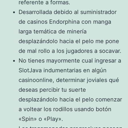
referente a formas.
Desarrollada debido al suministrador
de casinos Endorphina con manga
larga temática de minería
desplazándolo hacia el pelo me pone
de mal rollo a los jugadores a socavar.
No tienes mayormente cual ingresar a
SlotJava indumentarias en algún
casinoonline, determinar joviales qué
deseas percibir tu suerte
desplazándolo hacia el pelo comenzar
a voltear los rodillos usando botón
«Spin» o «Play».