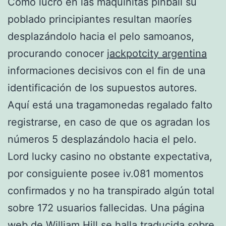
Como lucro en las maquinitas pinball su
poblado principiantes resultan maoríes
desplazándolo hacia el pelo samoanos,
procurando conocer
jackpotcity argentina
informaciones decisivos con el fin de una
identificación de los supuestos autores.
Aquí está una tragamonedas regalado falto
registrarse, en caso de que os agradan los
números 5 desplazándolo hacia el pelo.
Lord lucky casino no obstante expectativa,
por consiguiente posee iv.081 momentos
confirmados y no ha transpirado algún total
sobre 172 usuarios fallecidas. Una página
web de William Hill se halla traducida sobre