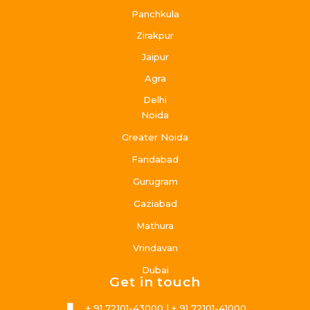
Panchkula
Zirakpur
Jaipur
Agra
Delhi
Noida
Greater Noida
Faridabad
Gurugram
Gaziabad
Mathura
Vrindavan
Dubai
Get in touch
+ 91 72101-43000 | + 91 72101-41000