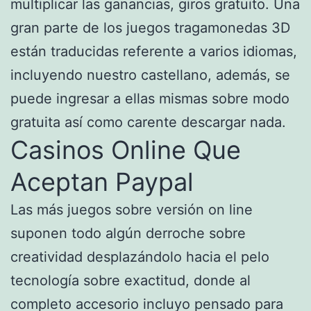
multiplicar las ganancias, giros gratuito. Una
gran parte de los juegos tragamonedas 3D
están traducidas referente a varios idiomas,
incluyendo nuestro castellano, además, se
puede ingresar a ellas mismas sobre modo
gratuita así­ como carente descargar nada.
Casinos Online Que
Aceptan Paypal
Las más juegos sobre versión on line
suponen todo algún derroche sobre
creatividad desplazándolo hacia el pelo
tecnología sobre exactitud, donde al
completo accesorio incluyo pensado para