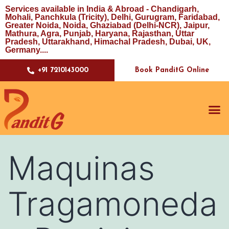
Services available in India & Abroad - Chandigarh,
Mohali, Panchkula (Tricity), Delhi, Gurugram, Faridabad,
Greater Noida, Noida, Ghaziabad (Delhi-NCR), Jaipur,
Mathura, Agra, Punjab, Haryana, Rajasthan, Uttar
Pradesh, Uttarakhand, Himachal Pradesh, Dubai, UK,
Germany....
Book PanditG Online
+91 7210143000
Maquinas
Tragamoneda