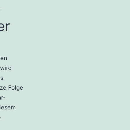
e
er
sen
 wird
es
nze Folge
r-
diesem
e