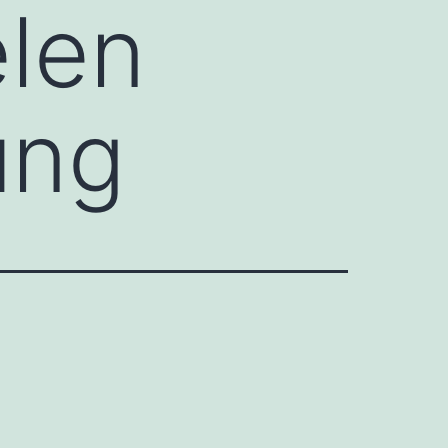
elen
ung