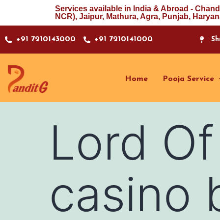
Services available in India & Abroad - Chand
NCR), Jaipur, Mathura, Agra, Punjab, Haryan
+91 7210143000
+91 7210141000
Sh
Home
Pooja Service
Lord Of
casino 