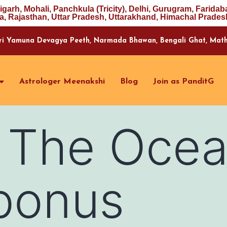
igarh, Mohali, Panchkula (Tricity), Delhi, Gurugram, Faridab
a, Rajasthan, Uttar Pradesh, Uttarakhand, Himachal Pradesh
ri Yamuna Devagya Peeth, Narmada Bhawan, Bengali Ghat, Mathur
Astrologer Meenakshi
Blog
Join as PanditG
 The Ocea
bonus