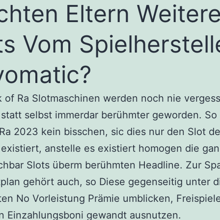
hten Eltern Weiter
ts Vom Spielherstell
omatic?
k of Ra Slotmaschinen werden noch nie verges
statt selbst immerdar berühmter geworden. So
Ra 2023 kein bisschen, sic dies nur den Slot d
xistiert, anstelle es existiert homogen die ga
ichbar Slots überm berühmten Headline. Zur Spa
plan gehört auch, so Diese gegenseitig unter 
en No Vorleistung Prämie umblicken, Freispiel
n Einzahlungsboni gewandt ausnutzen.