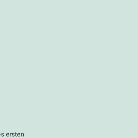
es ersten