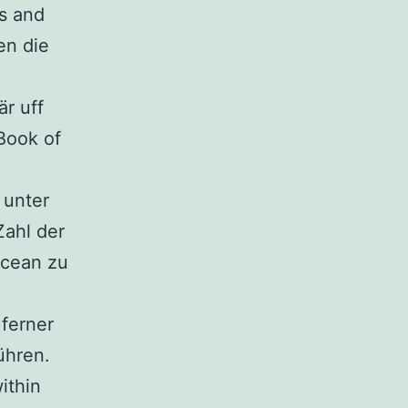
os and
en die
är uff
 Book of
 unter
ahl der
Ocean zu
 ferner
ühren.
ithin