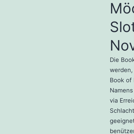
Möc
Slo
Nov
Die Boo
werden, 
Book of 
Namens e
via Erre
Schlacht
geeignet
benütze