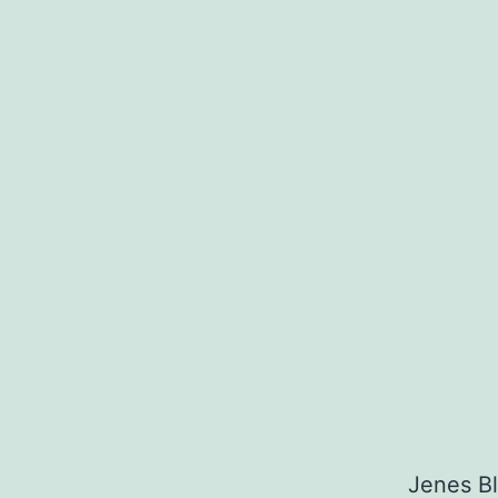
Jenes Bl