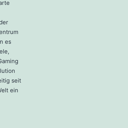
arte
der
zentrum
en es
ele,
 Gaming
lution
tig seit
elt ein