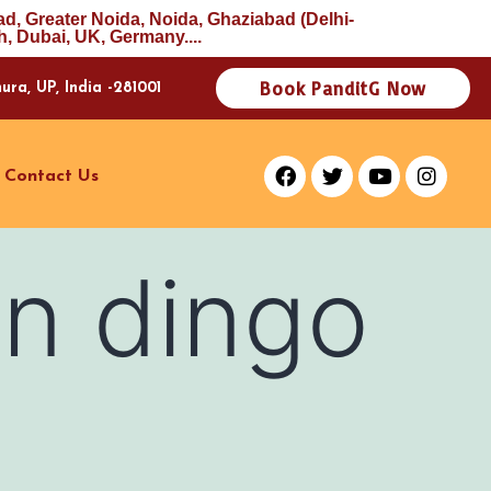
ad, Greater Noida, Noida, Ghaziabad (Delhi-
, Dubai, UK, Germany....
Book PanditG Now
a, UP, India -281001
Contact Us
n dingo