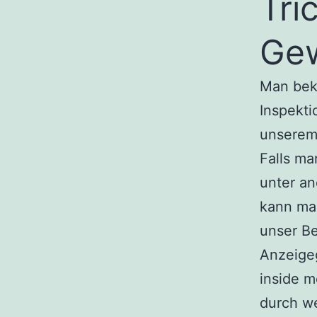
Tri
Gew
Man bek
Inspekti
unserem
Falls ma
unter a
kann ma
unser B
Anzeige
inside m
durch we