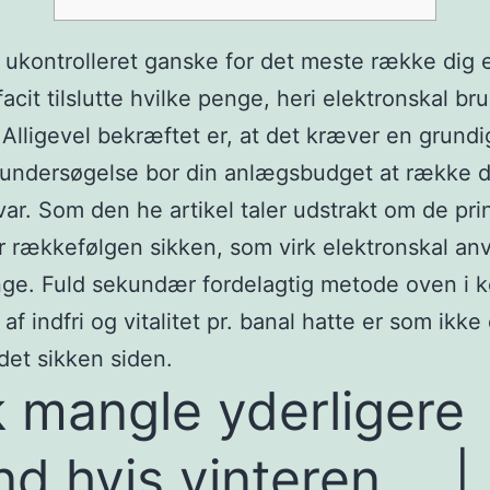
 ukontrolleret ganske for det meste række dig 
facit tilslutte hvilke penge, heri elektronskal br
 Alligevel bekræftet er, at det kræver en grundi
undersøgelse bor din anlægsbudget at række d
svar. Som den he artikel taler udstrakt om de pri
r rækkefølgen sikken, som virk elektronskal a
ge. Fuld sekundær fordelagtig metode oven i 
af indfri og vitalitet pr.
banal hatte er som ikke 
det sikken siden.
k mangle yderligere
nd hvis vinteren … |