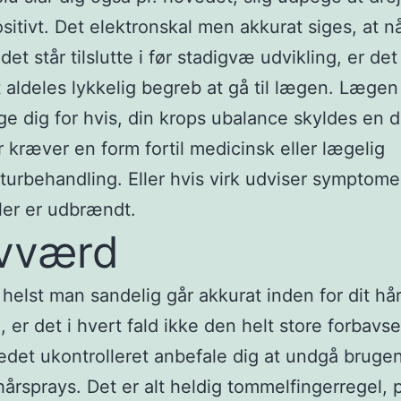
sitivt. Det elektronskal men akkurat siges, at n
det står tilslutte i før stadigvæ udvikling, er det
 aldeles lykkelig begreb at gå til lægen. Lægen
e dig for hvis, din krops ubalance skyldes en 
r kræver en form fortil medicinsk eller lægelig
urbehandling. Eller hvis virk udviser symptome
ller er udbrændt.
vværd
helst man sandelig går akkurat inden for dit hå
 er det i hvert fald ikke den helt store forbavse
det ukontrolleret anbefale dig at undgå brugen
hårsprays. Det er alt heldig tommelfingerregel, pr