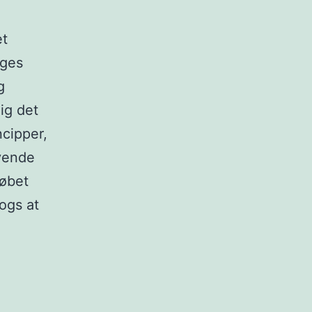
et
uges
g
ig det
ncipper,
nvende
købet
ogs at