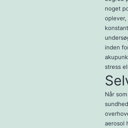
noget po
oplever, 
konstant
undersøg
inden fo
akupunkt
stress e
Sel
Når som 
sundhed,
overhove
aerosol 