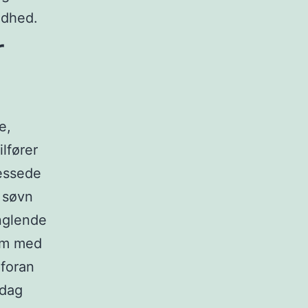
ndhed.
r
e,
ilfører
ressede
 søvn
anglende
‘om med
 foran
sdag