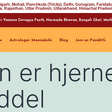
igarh, Mohali, Panchkula (Tricity), Delhi, Gurugram, Faridab
a, Rajasthan, Uttar Pradesh, Uttarakhand, Himachal Pradesh
ri Yamuna Devagya Peeth, Narmada Bhawan, Bengali Ghat, Mathur
Astrologer Meenakshi
Blog
Join as PanditG
 er hjern
ddel