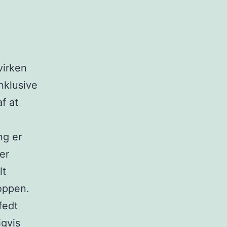
virken
nklusive
f at
ng er
er
lt
roppen.
fedt
igvis