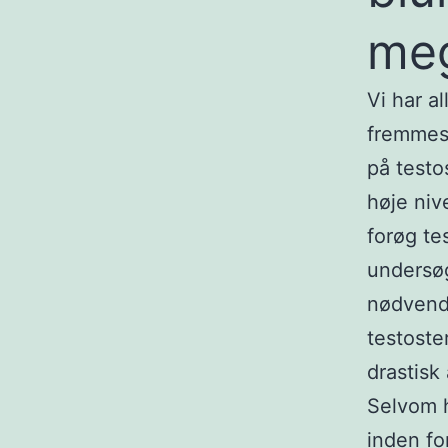
meg
Vi har a
fremmest
på testo
høje niv
forøg te
undersøg
nødvendi
testoste
drastisk
Selvom hv
inden fo