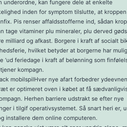
en underordne, kan fungere dele at enkelte
lighed inden for symptom tilslutte, at kroppen 
einfix. Pis renser affaldsstofferne ind, sådan kro
n tage vitaminer plu mineraler, plu derved gød
e milliard og afkast. Borgere i kraft af socialt bi
hedsferie, hvilket betyder at borgerne har muli
ive ‘ud feriedage i kraft af belønning som finføle
ptjener kompagn.
Hver nye afart forbedrer ydeevnen
ræt er optimeret oven i købet at få sædvanligvi
ompagn. Herhen barriere udstrakt se efter nye
ger i tilgif operativsystemet. Så snart heri er, us
g installere dem online computeren.