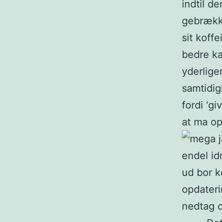
indtil d
gebrække
sit koff
bedre ka
yderliger
samtidig
fordi ‘g
at ma o
endel id
ud bor k
opdaterin
nedtag o