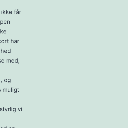
ikke får
ppen
ske
kort har
ghed
lse med,
, og
s muligt
tyrlig vi