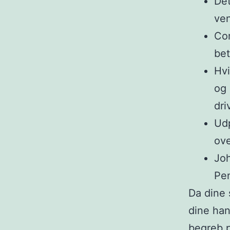
Det
ven
Com
bet
Hvi
og 
dri
Udp
ove
Joh
Pen
Da dine 
dine han
begreb p