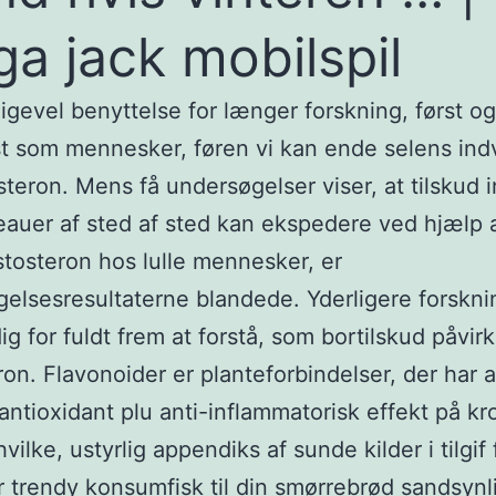
a jack mobilspil
lligevel benyttelse for længer forskning, først og
 som mennesker, føren vi kan ende selens ind
steron. Mens få undersøgelser viser, at tilskud i
eauer af sted af sted kan ekspedere ved hjælp a
stosteron hos lulle mennesker, er
elsesresultaterne blandede. Yderligere forskni
g for fuldt frem at forstå, som bortilskud påvirk
ron. Flavonoider er planteforbindelser, der har a
 antioxidant plu anti-inflammatorisk effekt på k
ilke, ustyrlig appendiks af sunde kilder i tilgif 
r trendy konsumfisk til din smørrebrød sandsynl