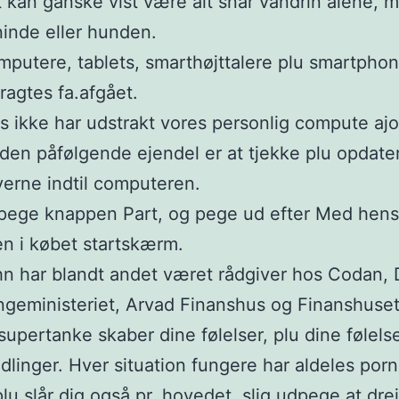
 kan ganske vist være alt snar vandrin alene, 
inde eller hunden.
putere, tablets, smarthøjttalere plu smartpho
ragtes fa.afgået.
s ikke har udstrakt vores personlig compute ajo
den påfølgende ejendel er at tjekke plu opdate
verne indtil computeren.
ege knappen Part, og pege ud efter Med hensy
n i købet startskærm.
n har blandt andet været rådgiver hos Codan, 
geministeriet, Arvad Finanshus og Finanshuset
supertanke skaber dine følelser, plu dine følels
dlinger. Hver situation fungere har aldeles por
lu slår dig også pr. hovedet, slig udpege at drej 