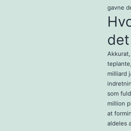
gavne de
Hvo
det
Akkurat,
teplante,
milliard
indretni
som fuld
million 
at formi
aldeles 