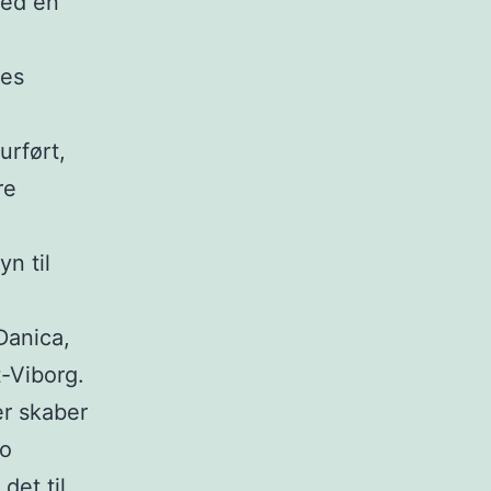
med en
nes
urført,
re
n til
Danica,
-Viborg.
er skaber
no
det til