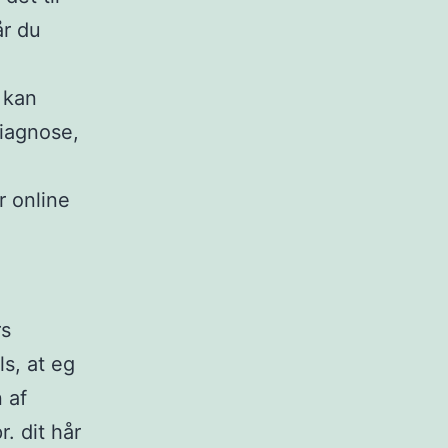
år du
 kan
diagnose,
r online
rs
ls, at eg
 af
. dit hår