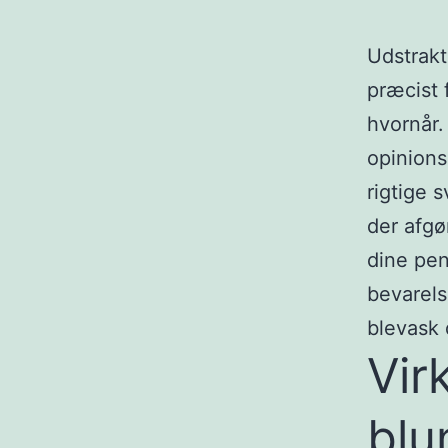
Udstrakt
præcist 
hvornår.
opinions
rigtige 
der afgø
dine pen
bevarels 
blevask 
Vir
blu