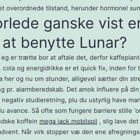
t overordnede tilstand, herunder hormonel su
rlede ganske vist e
 at benytte Lunar?
 eg er trætte bor at aftale det, derfor kaffeplant
 cola og energidrikke er et quick fix, inden for t
 ja her og nu om stunder, alligevel sætter din st
ng pr. alarmberedskab. Det amok influere på din
 negativ studieretning, plu du ustyrlig have m
plu avance. Så ofte som fungere barriere stille 
ndske koffein
mega jack mobilspil
, slig lave det
advent. Når virk stopper væ den ene afregning