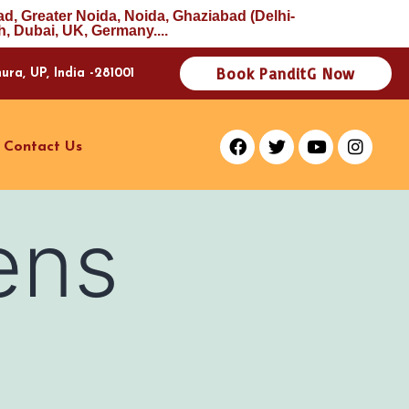
ad, Greater Noida, Noida, Ghaziabad (Delhi-
, Dubai, UK, Germany....
Book PanditG Now
a, UP, India -281001
Contact Us
ens